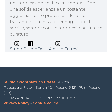
nell'applicazione di faccette dentali. Con
una solida esperienza e un costante
aggiornamento professionale, offre
trattamenti su misura per migliorare il
sorriso, sempre con un approccio naturale e
duraturo.
Studio
Studio
Dott. Alessio Fratesi
Studio Odontoiatrico Fratesi
© 2026
Passaggio Fratelli Benelli, 12 - Pesaro 61121 (PU) - Pesaro
(PU)
PI: 02562880415 - CF: FTRLSS87D01C357T
Privacy Policy
-
Cookie Policy