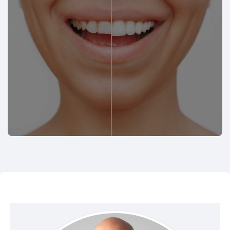
Faccette dentali: i benefici e a chi sono
consigliate
Di Alessio Fratesi
Faccette dentali
Faccette dentali a Pesaro: cosa sono,
come funzionano e a chi servono
Di Alessio Fratesi