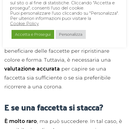
sul sito o al fine di statistiche. Cliccando "Accetta e
prosegui", consenti l'uso del cookie.
Puoi personalizzare l'uso cliccando su "Personalizza".
Posso fare le faccette se ho un
Per ulteriori informazioni puoi visitare la
dente devitalizzato?
Cookie Policy
Accetta e Prosegui
Personalizza
Sì, è possibile
. I denti devitalizzati possono
beneficiare delle faccette per ripristinare
colore e forma. Tuttavia, è necessaria una
valutazione accurata
per capire se una
faccetta sia sufficiente o se sia preferibile
ricorrere a una corona.
E se una faccetta si stacca?
È molto raro
, ma può succedere. In tal caso, è