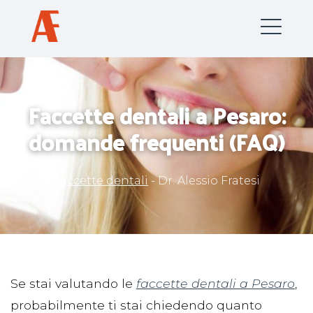
Skip
to
content
Faccette dentali a Pesaro:
domande frequenti (FAQ)
Faccette dentali
-
Dr. Alessio Fratesi
Se stai valutando le
faccette dentali a Pesaro
,
probabilmente ti stai chiedendo quanto